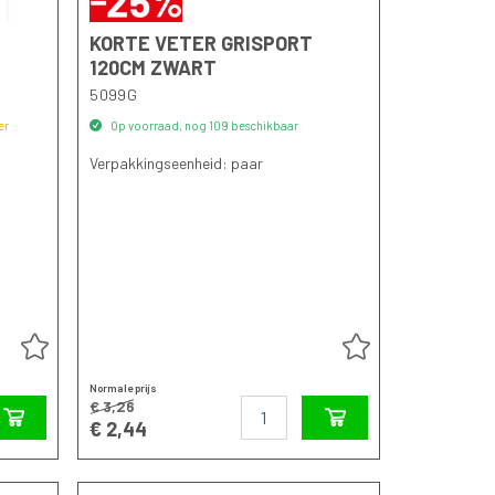
KORTE VETER GRISPORT
120CM ZWART
5099G
er
Op voorraad, nog 109 beschikbaar
Verpakkingseenheid: paar
Normale prijs
Aantal
€ 3,26
Speciale
€ 2,44
prijs