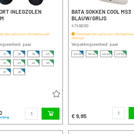
ORT INLEGZOLEN
BATA SOKKEN COOL MS3
UM
BLAUW/GRIJS
4749B90
eer een optie voor informatie over
Selecteer een optie voor informatie ov
levertijd
ingseenheid: paar
Verpakkingseenheid: paar
37
38
39
40
35/38
39/42
43/46
47/50
42
43
44
45
47
48
Aantal
Aantal
0
€ 9,95
orting