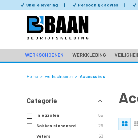
Snelle levering
Persoonlijk advies
werkschoenen
WERKSCHOENEN
WERKKLEDING
VEILIGHE
Werkschoenen
Instappers
Home
werkschoenen
Accessoires
Werkschoenen
Ac
heren
Categorie
Sneakers
producten
Inlegzolen
65
Werkschoenen
To
Foto
producten
Sokken standaard
26
Geox
als
tabe
producten
Veters
53