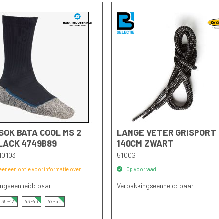
OK BATA COOL MS 2
LANGE VETER GRISPORT
LACK 4749B89
140CM ZWART
10103
5100G
eer een optie voor informatie over
Op voorraad
ingseenheid: paar
Verpakkingseenheid: paar
39-42
43-46
47-50