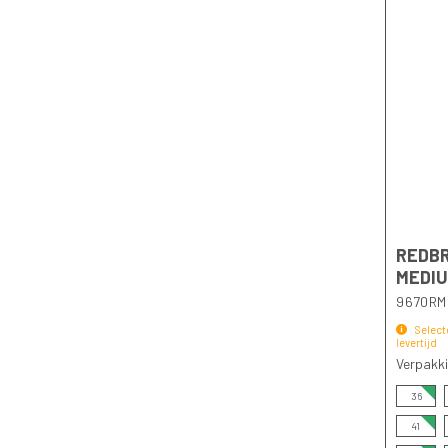
Fleece
jack
Parka
Softshell
jack
Winterjack
REDBR
Werkjack
MEDI
Regenjack
9670RM
&
Select
levertijd
Shell
Verpakk
jassen
36
41
Stofjas