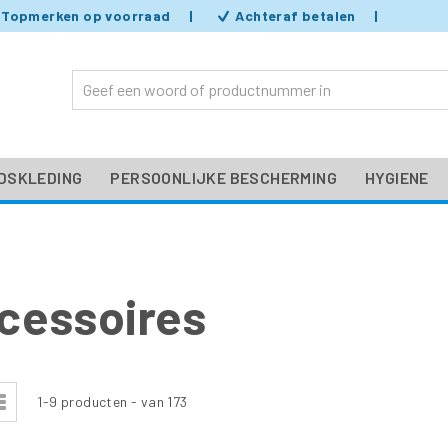
Topmerken op voorraad
Achteraf betalen
IDSKLEDING
PERSOONLIJKE BESCHERMING
HYGIENE
cessoires
nen
-
Lijst
1
-
9
producten - van
173
l