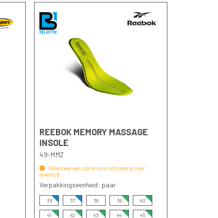
naar
laag
sorteren
REEBOK MEMORY MASSAGE
INSOLE
49-MMZ
Selecteer een optie voor informatie over
levertijd
Verpakkingseenheid: paar
36
37
38
39
40
41
42
43
44
45