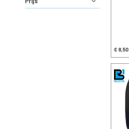
Prijs
Sokken
standaard
Veters
Divers
schoenen
€ 8,50
Veiligheidslaarzen
Werklaarzen
leder
Werklaarzen
Werkkleding
Werkbroeken
Werkbroek
lang