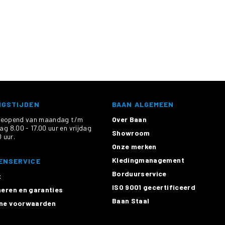
NGSTIJDEN
BAAN ALGEMEEN
n geopend van maandag t/m
Over Baan
g 8.00 - 17.00 uur en vrijdag
Showroom
 uur.
Onze merken
Kledingmanagement
ENSERVICE
Borduurservice
t
ISO 9001 gecertificeerd
eren en garanties
Baan Staal
ne voorwaarden