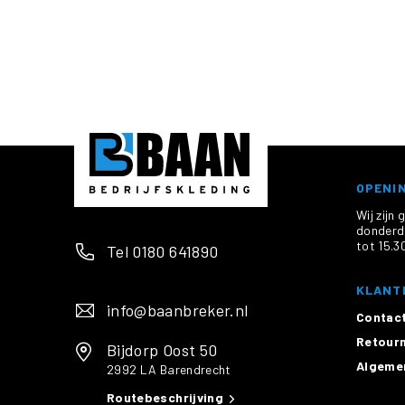
Polo's
en
T-
shirts
T-
shirt
OPENI
Wij zij
T-
donderda
shirt
tot 15.30
Tel 0180 641890
lange
KLANT
mouw
info@baanbreker.nl
Contac
Poloshirts
Retourn
Bijdorp Oost 50
Algeme
2992 LA Barendrecht
Poloshirt
Routebeschrijving