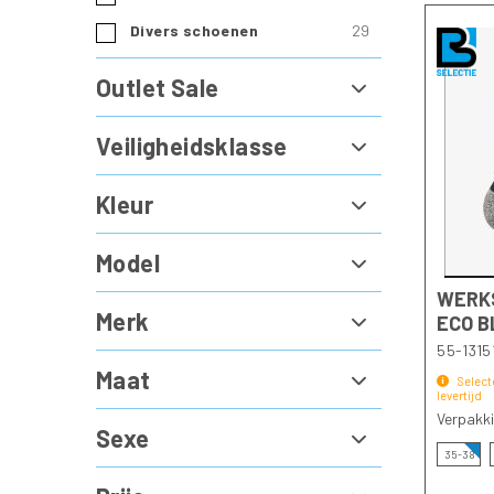
Werkschoenen
producten
Divers schoenen
29
dames
Outlet Sale
Office
werkschoenen
Veiligheidsklasse
Veiligheidssandaal
Kleur
Klompen
Model
en
WERKS
muilen
Merk
ECO B
Klompen
55-1315
Maat
Muilen
Select
levertijd
Verpakk
Accessoires
Sexe
35-38
Inlegzolen