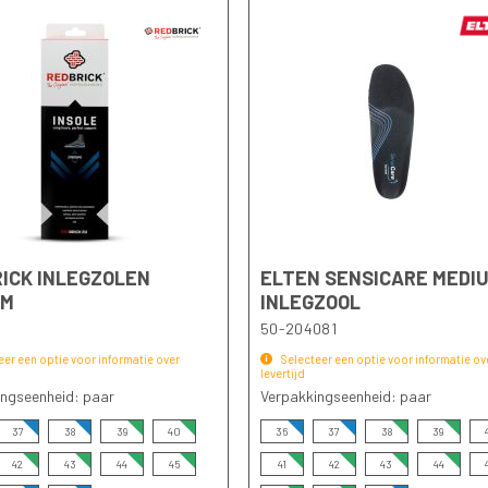
ICK INLEGZOLEN
ELTEN SENSICARE MEDI
UM
INLEGZOOL
50-204081
eer een optie voor informatie over
Selecteer een optie voor informatie ov
levertijd
ingseenheid: paar
Verpakkingseenheid: paar
37
38
39
40
36
37
38
39
42
43
44
45
41
42
43
44