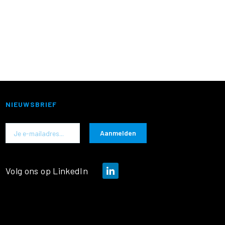
NIEUWSBRIEF
Abonneer
Aanmelden
u
op
Volg ons op LinkedIn
onze
nieuwsbrief