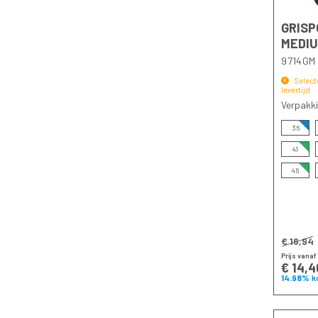
GRISP
Jeans
MEDI
Service
9714GM
broek
Select
levertijd
Verpakk
Korte
36
broek
41
Regenbroek
46
Bodybroek
Winterbroek
€ 16,94
Thermobroek
Prijs vanaf
€ 14,4
14.98%
k
Werkjassen
Pilotenjack