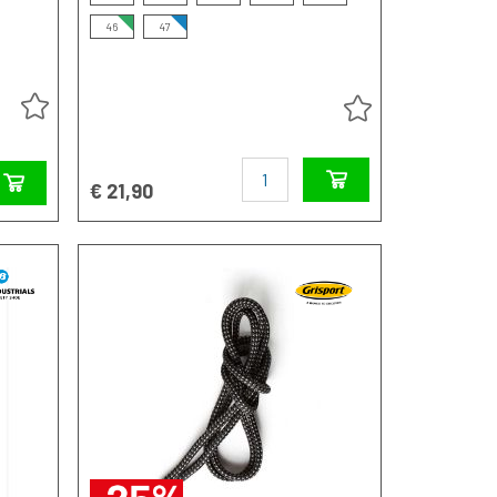
46
47
Aantal
€ 21,90