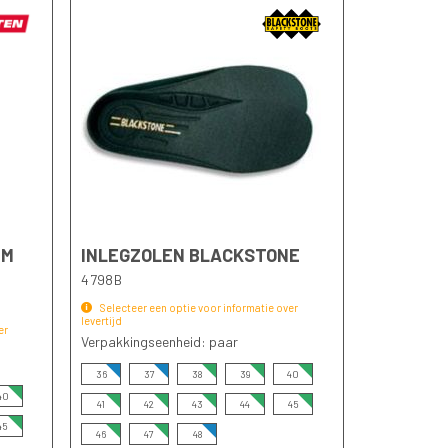
UM
INLEGZOLEN BLACKSTONE
4798B
Selecteer een optie voor informatie over
levertijd
er
Verpakkingseenheid: paar
36
37
38
39
40
40
41
42
43
44
45
45
46
47
48